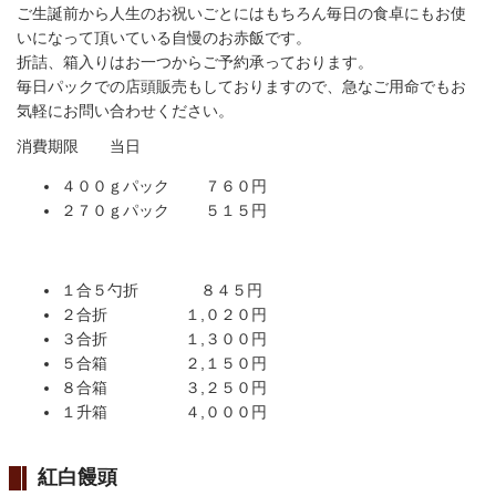
ご生誕前から人生のお祝いごとにはもちろん毎日の食卓にもお使
いになって頂いている自慢のお赤飯です。
折詰、箱入りはお一つからご予約承っております。
毎日パックでの店頭販売もしておりますので、急なご用命でもお
気軽にお問い合わせください。
消費期限 当日
４００ｇパック ７６０円
２７０ｇパック ５１５円
１合５勺折 ８４５円
２合折 １,０２０円
３合折 １,３００円
５合箱 ２,１５０円
８合箱 ３,２５０円
１升箱 ４,０００円
紅白饅頭